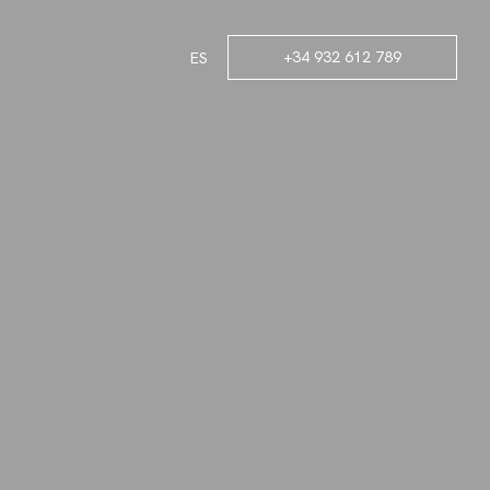
+34 932 612 789
ES