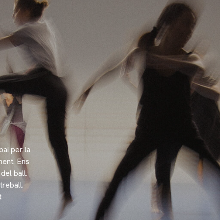
pai per la
ment. Ens
del ball.
treball.
t