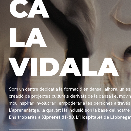
CA
LA
VIDALA
Som un centre dedicat a la formació en dansa i alhora, un es
creació de projectes culturals derivats de la dansa i el movi
mou inspirar, involucrar i empoderar a les persones a través 
L’aprenentatge, la qualitat i la inclusió són la base del nostre 
Ens trobaràs a Xipreret 81-83, L’Hospitalet de Llobrega