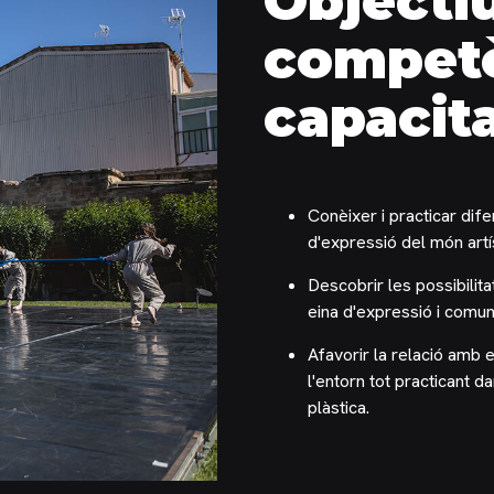
Objectiu
competè
capacit
Conèixer i practicar di
d'expressió del món artí
Descobrir les possibilita
eina d'expressió i comun
Afavorir la relació amb el
l'entorn tot practicant da
plàstica.