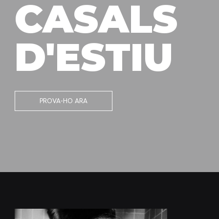
CASALS
D'ESTIU
PROVA-HO ARA