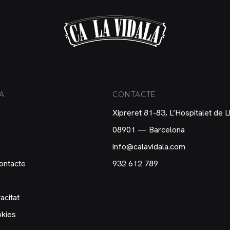
A
CONTACTE
Xipreret 81-83, L’Hospitalet de 
08901 — Barcelona
info@calavidala.com
ontacte
932 612 789
acitat
okies