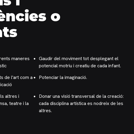
s i
ncies o
ats
ferents maneres
Gaudir del moviment tot desplegant el
stic
potencial motriu i creatiu de cada infant.
ts de l'art com a
Potenciar la imaginació.
icació
s altres i
Donar una visió transversal de la creació:
nsa, teatre i la
cada disciplina artística es nodreix de les
altres.