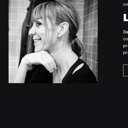
DI
Ba
co
pr
pr