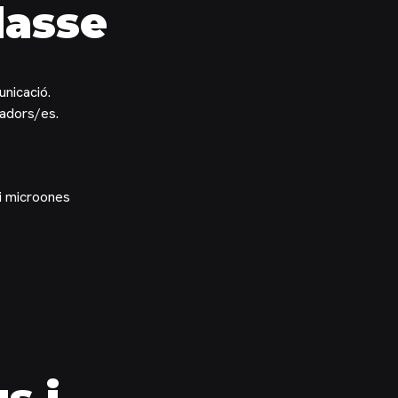
lasse
unicació.
eadors/es.
 i microones