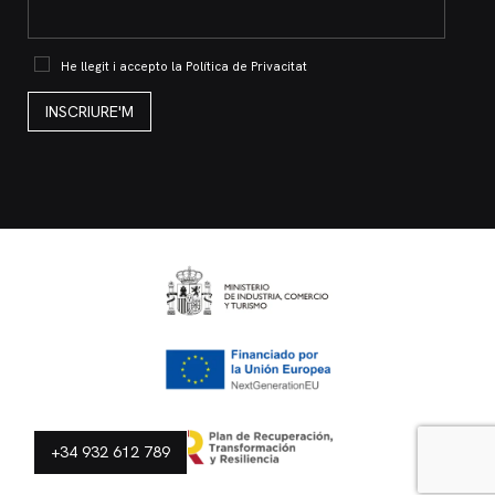
He llegit i accepto la
Política de Privacitat
+34 932 612 789