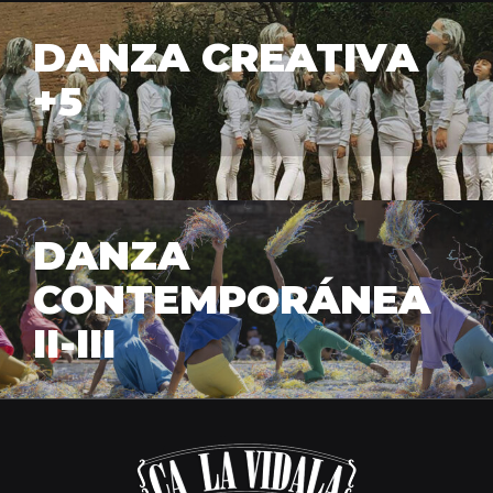
DANZA CREATIVA
+5
DANZA
CONTEMPORÁNEA
II-III