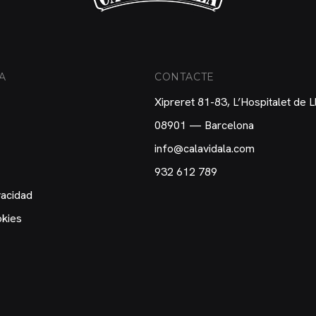
A
CONTACTE
Xipreret 81-83, L’Hospitalet de 
08901 — Barcelona
info@calavidala.com
932 612 789
vacidad
okies