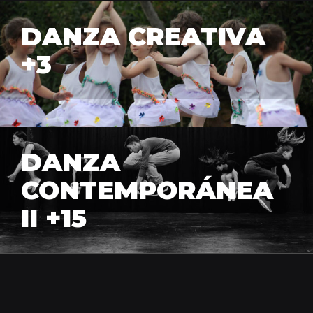
DANZA CREATIVA
+3
DANZA
CONTEMPORÁNEA
II +15