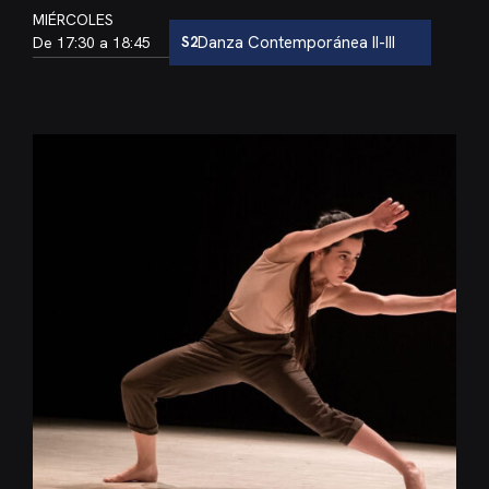
MIÉRCOLES
Danza Contemporánea II-III
Aula:
De 17:30 a 18:45
S2