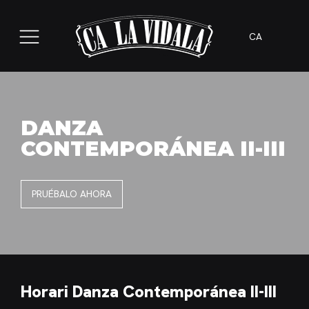
CA
DANZA
CONTEMPORÁNEA II-III
PRUÉBALO AHORA
Horari Danza Contemporánea II-III