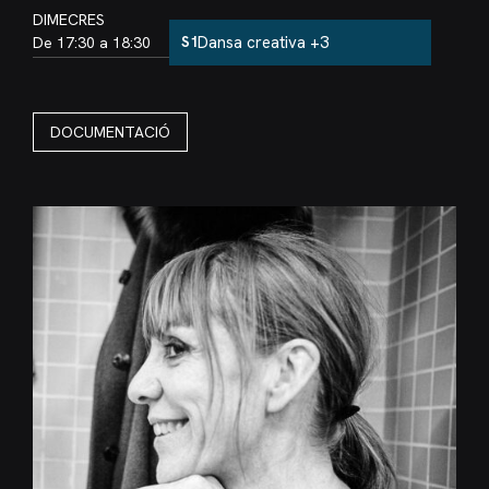
DIMECRES
Dansa creativa +3
Aula:
De 17:30 a 18:30
S1
DOCUMENTACIÓ