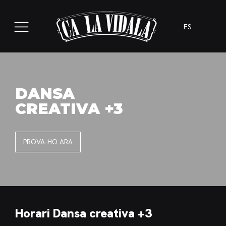
ES
DANSA
CREATIVA +3
PROVA-HO ARA
Horari Dansa creativa +3